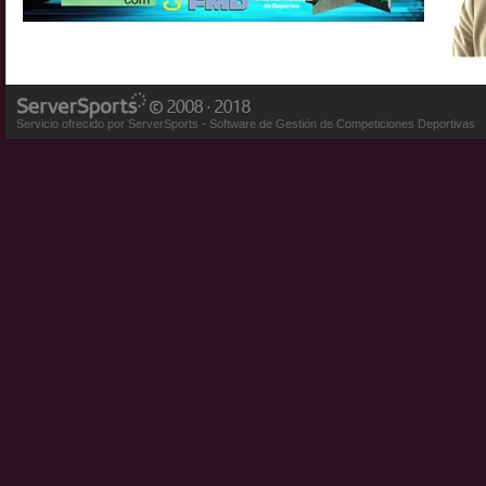
Servicio ofrecido por ServerSports - Software de Gestión de Competiciones Deportivas