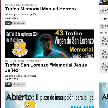
INICIO 5 DE SEPTIEMBRE
Trofeo Memorial Manuel Herrero
A
Abierto plazo de inscripción
16.07.2026
Hoy
151
Lecturas
A
Trofeo
Ago
Do
9
19:0
Ago
Do
9
20:0
DEL 7 AL 13 DE SEPTIEMBRE
Trofeo San Lorenzo "Memorial Jesús
Ago
Do
9
Jañez"
21:0
Abierto plazo de inscripción
10.07.2026
185
Lecturas