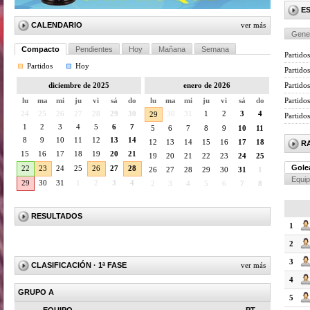
E
CALENDARIO
ver más
Gene
Compacto
Pendientes
Hoy
Mañana
Semana
Partidos
Partidos
Hoy
Partido
Partidos
diciembre de 2025
enero de 2026
Partido
lu
ma
mi
ju
vi
sá
do
lu
ma
mi
ju
vi
sá
do
24
25
26
27
28
29
30
30
31
1
2
3
4
29
Partido
1
2
3
4
5
6
7
5
6
7
8
9
10
11
8
9
10
11
12
13
14
12
13
14
15
16
17
18
R
15
16
17
18
19
20
21
19
20
21
22
23
24
25
Gole
22
23
24
25
26
27
28
26
27
28
29
30
31
1
Equi
29
30
31
1
2
3
4
2
3
4
5
6
7
8
RESULTADOS
1
2
3
CLASIFICACIÓN
· 1ª FASE
ver más
4
GRUPO A
5