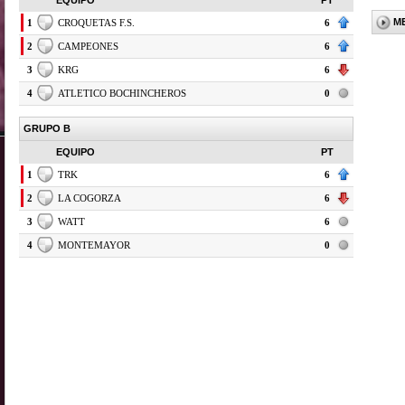
EQUIPO
PT
M
1
CROQUETAS F.S.
6
2
CAMPEONES
6
3
KRG
6
4
ATLETICO BOCHINCHEROS
0
GRUPO B
EQUIPO
PT
1
TRK
6
2
LA COGORZA
6
3
WATT
6
4
MONTEMAYOR
0